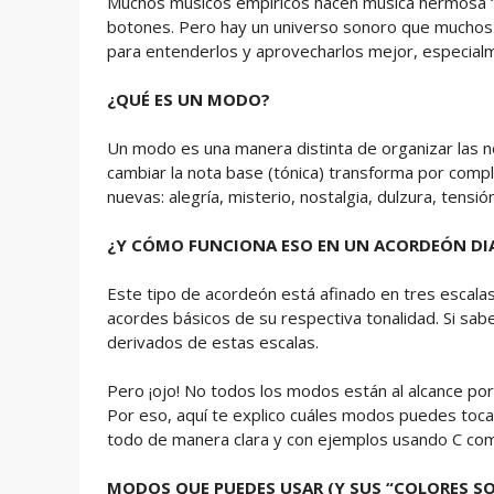
Muchos músicos empíricos hacen música hermosa “
botones. Pero hay un universo sonoro que muchos u
para entenderlos y aprovecharlos mejor, especialm
¿QUÉ ES UN MODO?
Un modo es una manera distinta de organizar las n
cambiar la nota base (tónica) transforma por compl
nuevas: alegría, misterio, nostalgia, dulzura, tensión
¿Y CÓMO FUNCIONA ESO EN UN ACORDEÓN DI
Este tipo de acordeón está afinado en tres escalas m
acordes básicos de su respectiva tonalidad. Si sa
derivados de estas escalas.
Pero ¡ojo! No todos los modos están al alcance po
Por eso, aquí te explico cuáles modos puedes tocar
todo de manera clara y con ejemplos usando C com
MODOS QUE PUEDES USAR (Y SUS “COLORES S