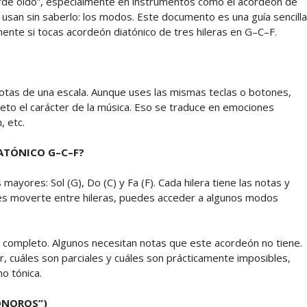
de oído”, especialmente en instrumentos como el acordeón de
san sin saberlo: los modos. Este documento es una guía sencilla
ente si tocas acordeón diatónico de tres hileras en G–C–F.
otas de una escala. Aunque uses las mismas teclas o botones,
eto el carácter de la música. Eso se traduce en emociones
, etc.
ATÓNICO G–C–F?
ayores: Sol (G), Do (C) y Fa (F). Cada hilera tiene las notas y
bes moverte entre hileras, puedes acceder a algunos modos
r completo. Algunos necesitan notas que este acordeón no tiene.
, cuáles son parciales y cuáles son prácticamente imposibles,
o tónica.
ONOROS”)