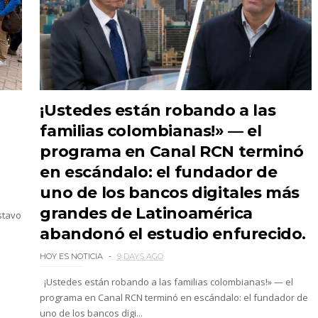
¡Ustedes están robando a las
familias colombianas!» — el
programa en Canal RCN terminó
en escándalo: el fundador de
uno de los bancos digitales más
grandes de Latinoamérica
stavo
abandonó el estudio enfurecido.
HOY ES NOTICIA
9 DAYS AGO
¡Ustedes están robando a las familias colombianas!» — el
programa en Canal RCN terminó en escándalo: el fundador de
uno de los bancos digi...