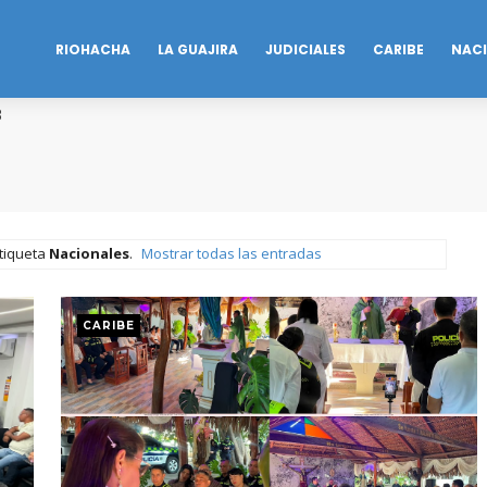
RIOHACHA
LA GUAJIRA
JUDICIALES
CARIBE
NAC
B
etiqueta
Nacionales
.
Mostrar todas las entradas
CARIBE