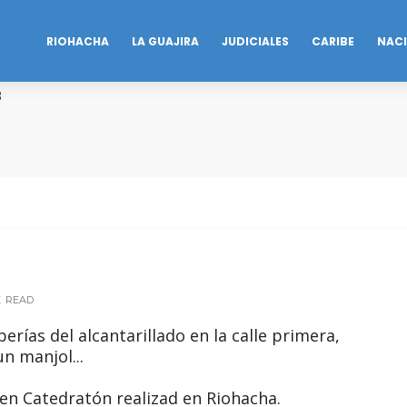
RIOHACHA
LA GUAJIRA
JUDICIALES
CARIBE
NAC
B
E
READ
rías del alcantarillado en la calle primera,
n manjol...
en Catedratón realizad en Riohacha.