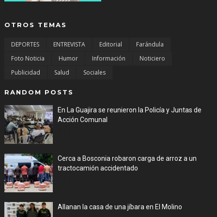
SALGUERO CON BALCON Y PISCINA...CONTACTO: 301 298 1977.
OTROS TEMAS
DEPORTES
ENTREVISTA
Editorial
Farándula
Foto Noticia
Humor
Información
Noticiero
Publicidad
Salud
Sociales
RANDOM POSTS
En La Guajira se reunieron la Policía y Juntas de
Acción Comunal
Aug 06, 2026
Cerca a Bosconia robaron carga de arroz a un
tractocamión accidentado
Aug 06, 2026
Allanan la casa de una jíbara en El Molino
Aug 06, 2026