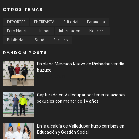
OTROS TEMAS
DEPORTES
ENTREVISTA
Editorial
Farándula
Foto Noticia
Humor
Información
Noticiero
Publicidad
Salud
Sociales
RANDOM POSTS
En pleno Mercado Nuevo de Riohacha vendía
bazuco
Aug 07, 2026
Capturado en Valledupar por tener relaciones
sexuales con menor de 14 años
Aug 07, 2026
En la alcaldía de Valledupar hubo cambios en
Educación y Gestión Social
Aug 07, 2026