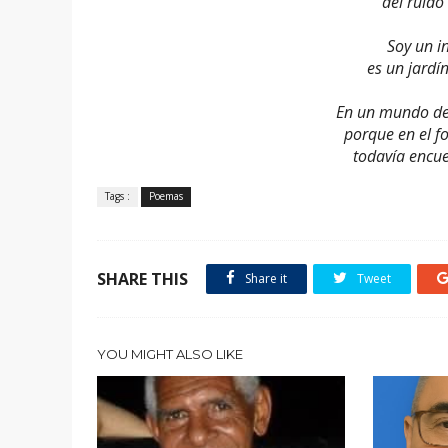
del ruido
Soy un i
es un jardí
En un mundo de
porque en el 
todavía encue
Tags :
Poemas
SHARE THIS
Share it
Tweet
YOU MIGHT ALSO LIKE