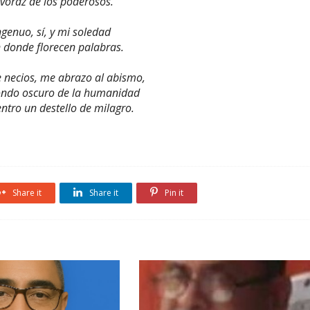
 voraz de los poderosos.
ngenuo, sí, y mi soledad
n donde florecen palabras.
 necios, me abrazo al abismo,
fondo oscuro de la humanidad
ntro un destello de milagro.
Share it
Share it
Pin it