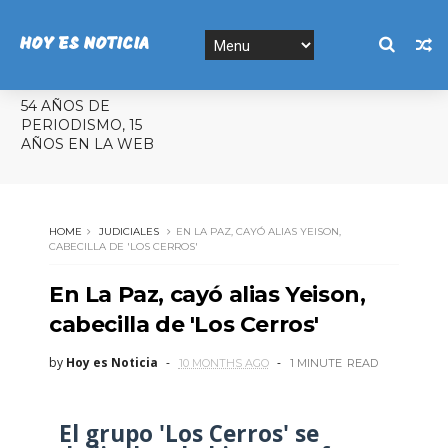
HOY ES NOTICIA
54 AÑOS DE
PERIODISMO, 15
AÑOS EN LA WEB
HOME
JUDICIALES
EN LA PAZ, CAYÓ ALIAS YEISON,
CABECILLA DE 'LOS CERROS'
En La Paz, cayó alias Yeison,
cabecilla de 'Los Cerros'
by
Hoy es Noticia
10 MONTHS AGO
1 MINUTE
READ
El grupo 'Los Cerros' se