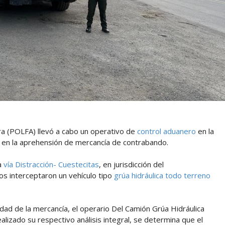
era (POLFA) llevó a cabo un operativo de
control aduanero
en la
ó en la aprehensión de mercancía de contrabando.
la
vía Distracción- Cuestecitas
, en jurisdicción del
os interceptaron un vehículo tipo
grúa hidráulica todo terreno
lidad de la mercancía, el operario Del Camión Grúa Hidráulica
lizado su respectivo análisis integral, se determina que el