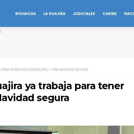
RIOHACHA
LA GUAJIRA
JUDICIALES
CARIBE
NAC
B
A PARA TENER SEGURIDAD VIAL Y UNA NAVIDAD SEGURA
jira ya trabaja para tener
Navidad segura