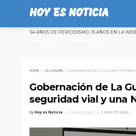
HOY ES NOTICIA
54 AÑOS DE PERIODISMO, 15 AÑOS EN LA WE
ANÉCDOTAS
LA GUAJIRA PRODUCE
HOME
LA GUAJIRA
GOBERNACIÓN DE LA GUAJIRA YA TRABAJ
Gobernación de La Gua
seguridad vial y una 
by
Hoy es Noticia
9 MONTHS AGO
2 MINUTE
READ