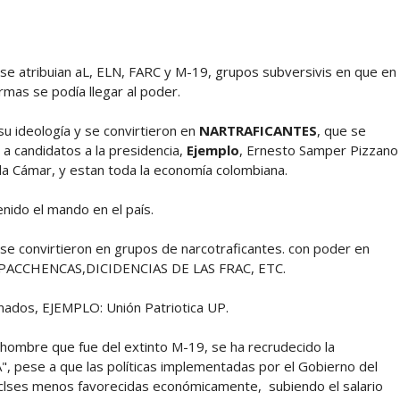
se atribuian aL, ELN, FARC y M-19, grupos subversivis en que en
rmas se podía llegar al poder.
u ideología y se convirtieron en
NARTRAFICANTES
, que se
 a candidatos a la presidencia,
Ejemplo
, Ernesto Samper Pizzano
a Cámar, y estan toda la economía colombiana.
nido el mando en el país.
y se convirtieron en grupos de narcotraficantes. con poder en
, PACCHENCAS,DICIDENCIAS DE LAS FRAC, ETC.
inados, EJEMPLO: Unión Patriotica UP.
n hombre que fue del extinto M-19, se ha recrudecido la
, pese a que las políticas implementadas por el Gobierno del
 clses menos favorecidas económicamente, subiendo el salario