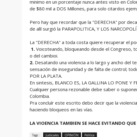
minimo en un porcentaje nunca antes visto en Colomb
de $80 mil a DOS Millones, para solo citardos ejem
Pero hay que recordar que la "DERECHA" por decada
de allí surgió la PARAPOLITICA, Y LOS NARCOPOL
La "DERECHA" a toda costa quiere recuperar el pod
1.
Voicoteando, bloqueando desde el Congreso, to
o del cambioi.
2.
Desatando una violencia a lo largo y ancho del ter
sensación de inseguridad y de falta de control; t
POR LA PLATA.
En sintesis, BLANCO ES, LA GALLINA LO PONE Y 
Cualquier persona rezonable debe saber o suponer
Colombia.
Pra concluír este escrito debo decir que la violen
haciendo bloqueos en las vías.
LA VIOENCIA TAMBIEN SE HACE EVITANDO QU
Tags :
Judiciales
OPINIÓN
Política