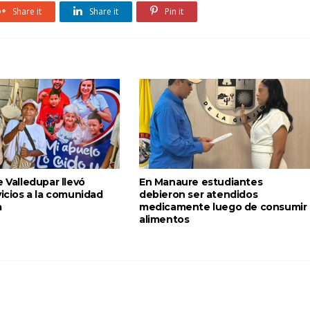
Share it
Share it
Pin it
e Valledupar llevó
En Manaure estudiantes
vicios a la comunidad
debieron ser atendidos
a
medicamente luego de consumir
alimentos