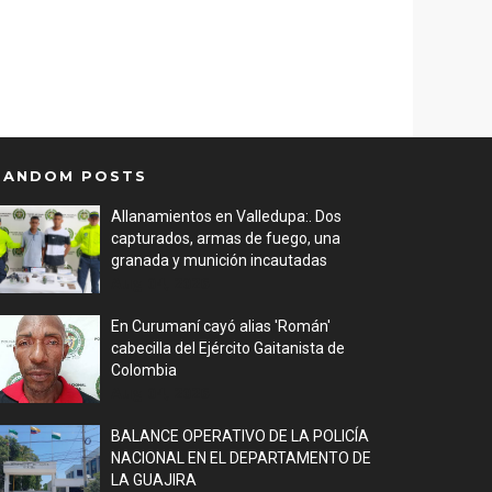
RANDOM POSTS
Allanamientos en Valledupa:. Dos
capturados, armas de fuego, una
granada y munición incautadas
Aug 04, 2026
En Curumaní cayó alias 'Román'
cabecilla del Ejército Gaitanista de
Colombia
Aug 04, 2026
BALANCE OPERATIVO DE LA POLICÍA
NACIONAL EN EL DEPARTAMENTO DE
LA GUAJIRA