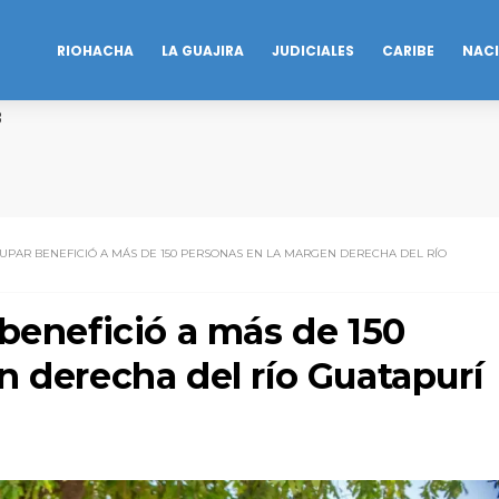
RIOHACHA
LA GUAJIRA
JUDICIALES
CARIBE
NAC
B
UPAR BENEFICIÓ A MÁS DE 150 PERSONAS EN LA MARGEN DERECHA DEL RÍO
benefició a más de 150
 derecha del río Guatapurí