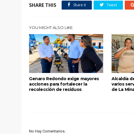
SHARE THIS
Share it
Tweet
YOU MIGHT ALSO LIKE
Genaro Redondo exige mayores
Alcaldía d
acciones para fortalecer la
varios ser
recolección de residuos
de La Min
No Hay Comentarios.: