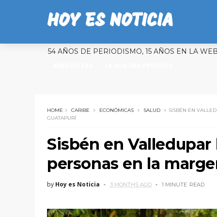
HOY ES NOTICIA
54 AÑOS DE PERIODISMO, 15 AÑOS EN LA WE
ANÉCDOTAS
LA GUAJIRA PRODUCE
HOME
CARIBE
ECONÓMICAS
SALUD
SISBÉN EN VALLED
GUATAPURÍ
Sisbén en Valledupar 
personas en la margen
by
Hoy es Noticia
3 MONTHS AGO
1 MINUTE
READ