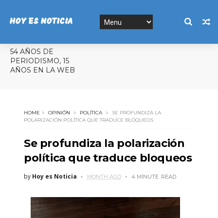
HOY ES NOTICIA
54 AÑOS DE
PERIODISMO, 15
AÑOS EN LA WEB
HOME
OPINIÓN
POLÍTICA
SE PROFUNDIZA LA
POLARIZACIÓN POLÍTICA QUE TRADUCE BLOQUEOS
Se profundiza la polarización
política que traduce bloqueos
by
Hoy es Noticia
MONTH AGO
4 MINUTE
READ