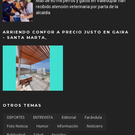
Más de 60 mil perros y gatos en Valledupar han
recibido atención veterinaria por parta de la
alcaldía
Aug 08, 2026
ARRIENDO CONFOR A PRECIO JUSTO EN GAIRA
- SANTA MARTA,
SALGUERO CON BALCON Y PISCINA...CONTACTO: 301 298 1977.
OTROS TEMAS
DEPORTES
ENTREVISTA
Editorial
Farándula
Foto Noticia
Humor
Información
Noticiero
Publicidad
Salud
Sociales