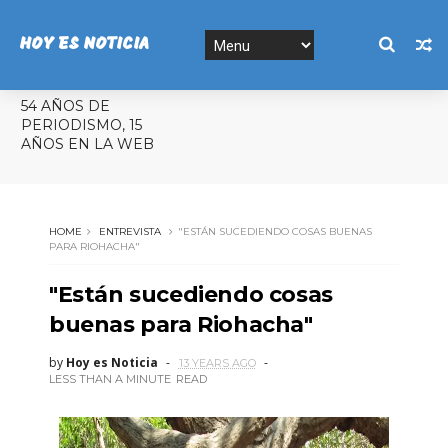
HOY ES NOTICIA
54 AÑOS DE
PERIODISMO, 15
AÑOS EN LA WEB
HOME
ENTREVISTA
"ESTÁN SUCEDIENDO COSAS BUENAS
PARA RIOHACHA"
"Están sucediendo cosas
buenas para Riohacha"
by
Hoy es Noticia
13 YEARS AGO
LESS THAN A MINUTE
READ