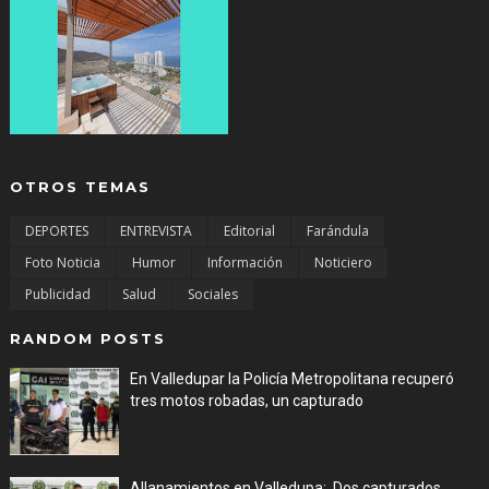
SALGUERO CON BALCON Y PISCINA...CONTACTO: 301 298 1977.
OTROS TEMAS
DEPORTES
ENTREVISTA
Editorial
Farándula
Foto Noticia
Humor
Información
Noticiero
Publicidad
Salud
Sociales
RANDOM POSTS
En Valledupar la Policía Metropolitana recuperó
tres motos robadas, un capturado
Aug 04, 2026
Allanamientos en Valledupa:. Dos capturados,